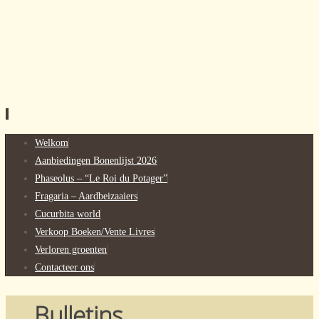
Spring
Welkom
naar
Aanbiedingen Bonenlijst 2026
inhoud
Phaseolus – “Le Roi du Potager”
Fragaria – Aardbeizaaiers
Cucurbita world
Verkoop Boeken/Vente Livres
Verloren groenten
Contacteer ons
Bulletins