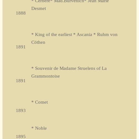
* Cerbère* Mad.Burvenich* Jean Marie
Desmet
1888
* King of the earliest * Ascania * Ruhm von
Cöthen
1891
* Souvenir de Madame Struelens of La
Grammontoise
1891
* Comet
1893
* Noble
1895