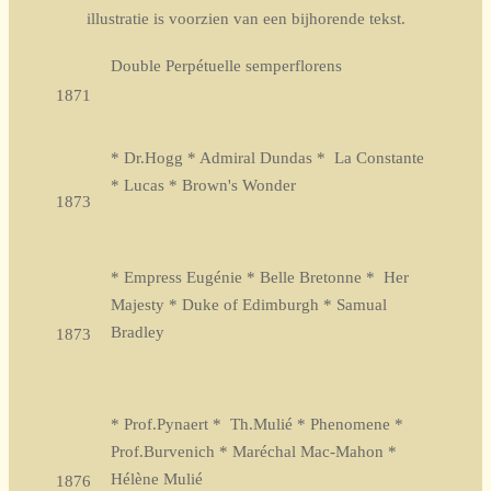
illustratie is voorzien van een bijhorende tekst.
Double Perpétuelle semperflorens
1871
* Dr.Hogg * Admiral Dundas * La Constante
* Lucas * Brown's Wonder
1873
* Empress Eugénie * Belle Bretonne * Her
Majesty * Duke of Edimburgh * Samual
Bradley
1873
* Prof.Pynaert * Th.Mulié * Phenomene *
Prof.Burvenich * Maréchal Mac-Mahon *
Hélène Mulié
1876